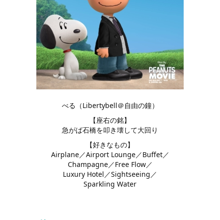
べる（Libertybell＠自由の鐘）
【座右の銘】
急がば石橋を叩き壊して大回り
【好きなもの】
Airplane／Airport Lounge／Buffet／
Champagne／Free Flow／
Luxury Hotel／Sightseeing／
Sparkling Water