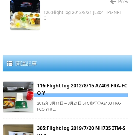
Prev
126:Flight log 2012/8/21 JL804 TPE-NRT
C
関連記事
116:Flight log 2012/8/15 AZ403 FRA-FC
O Y
2012年8月11日～8月21日 SFC修行〇AZ403 FRA-
FCO YFR ...
305:Flight log 2019/7/20 NH735 ITM-S