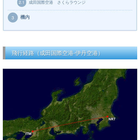
2.1
成田国際空港 さくらラウンジ
機内
3
飛行経路（成田国際空港-伊丹空港）