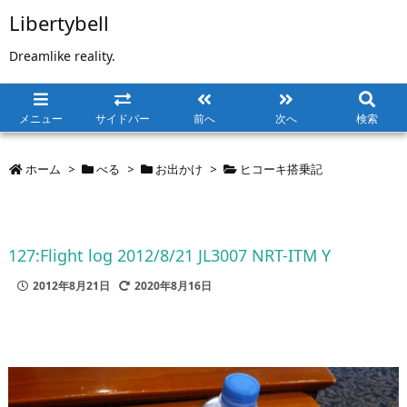
Libertybell
Dreamlike reality.
メニュー
サイドバー
前へ
次へ
検索
ホーム
>
べる
>
お出かけ
>
ヒコーキ搭乗記
127:Flight log 2012/8/21 JL3007 NRT-ITM Y
2012年8月21日
2020年8月16日