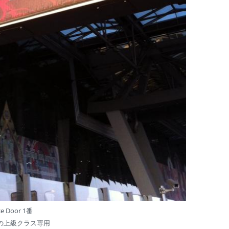
ce Door 1番
waysの上級クラス専用