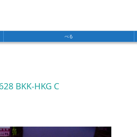
べる
TG628 BKK-HKG C