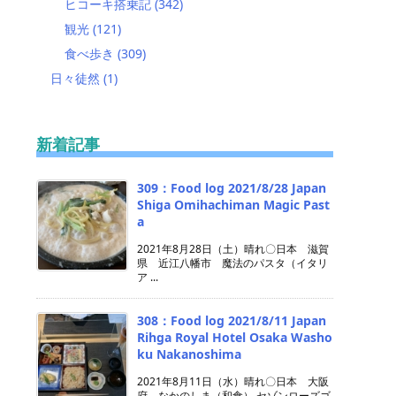
ヒコーキ搭乗記
(342)
観光
(121)
食べ歩き
(309)
日々徒然
(1)
新着記事
309：Food log 2021/8/28 Japan
Shiga Omihachiman Magic Past
a
2021年8月28日（土）晴れ〇日本 滋賀
県 近江八幡市 魔法のパスタ（イタリ
ア ...
308：Food log 2021/8/11 Japan
Rihga Royal Hotel Osaka Washo
ku Nakanoshima
2021年8月11日（水）晴れ〇日本 大阪
府 なかのしま（和食） セゾンローズゴ