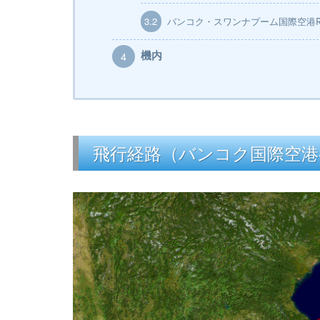
3.2
バンコク・スワンナプーム国際空港Royal 
機内
4
飛行経路（バンコク国際空港