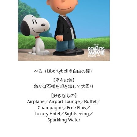
べる（Libertybell＠自由の鐘）
【座右の銘】
急がば石橋を叩き壊して大回り
【好きなもの】
Airplane／Airport Lounge／Buffet／
Champagne／Free Flow／
Luxury Hotel／Sightseeing／
Sparkling Water