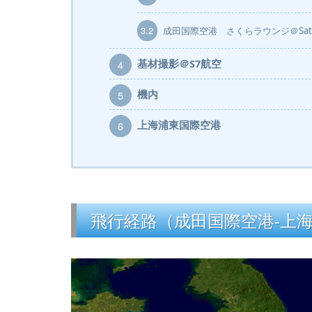
3.2
成田国際空港 さくらラウンジ＠Satell
基材撮影＠S7航空
4
機内
5
上海浦東国際空港
6
飛行経路（成田国際空港-上