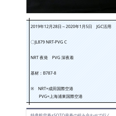
2019年12月28日～2020年1月5日 JGC活用
〇JL879 NRT-PVG C
NRT 夜発 PVG 深夜着
基材：B787-8
※ NRT=成田国際空港
PVG=上海浦東国際空港
特典航空券+SOTO発券の組み合わせで行く