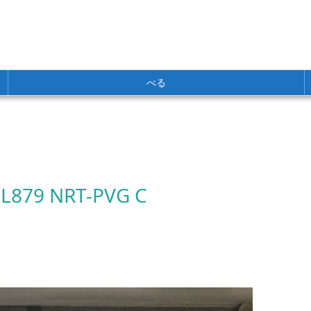
べる
 JL879 NRT-PVG C