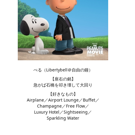
べる（Libertybell＠自由の鐘）
【座右の銘】
急がば石橋を叩き壊して大回り
【好きなもの】
Airplane／Airport Lounge／Buffet／
Champagne／Free Flow／
Luxury Hotel／Sightseeing／
Sparkling Water