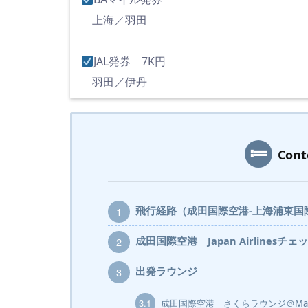
上海／羽田
JAL発券 7K円
羽田／伊丹
Con
飛行経路（成田国際空港-上海浦東国
1
成田国際空港 Japan Airlinesチ
2
出発ラウンジ
3
3.1
成田国際空港 さくらラウンジ＠Main T