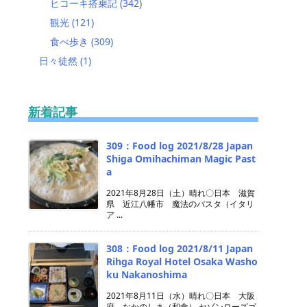
ヒコーキ搭乗記
(342)
観光
(121)
食べ歩き
(309)
日々徒然
(1)
新着記事
309：Food log 2021/8/28 Japan
Shiga Omihachiman Magic Past
a
2021年8月28日（土）晴れ〇日本 滋賀
県 近江八幡市 魔法のパスタ（イタリ
ア ...
308：Food log 2021/8/11 Japan
Rihga Royal Hotel Osaka Washo
ku Nakanoshima
2021年8月11日（水）晴れ〇日本 大阪
府 なかのしま（和食） セゾンローズゴ