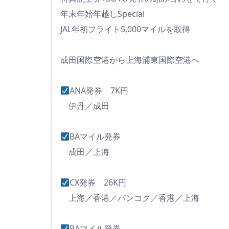
年末年始年越しSpecial
JAL年初フライト5,000マイルを取得
成田国際空港から上海浦東国際空港へ
ANA発券 7K円
伊丹／成田
BAマイル発券
成田／上海
CX発券 26K円
上海／香港／バンコク／香港／上海
BAマイル発券