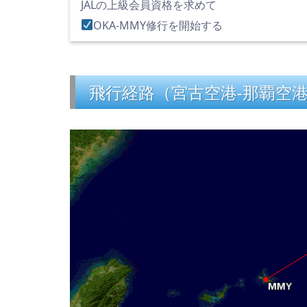
JALの上級会員資格を求めて
OKA-MMY修行を開始する
飛行経路（宮古空港-那覇空