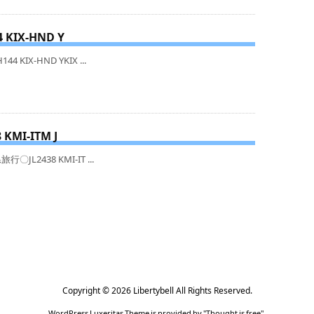
44 KIX-HND Y
KIX-HND YKIX ...
8 KMI-ITM J
JL2438 KMI-IT ...
Copyright ©
2026
Libertybell
All Rights Reserved.
WordPress Luxeritas Theme is provided by "
Thought is free
".