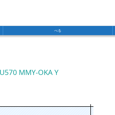
べる
 NU570 MMY-OKA Y