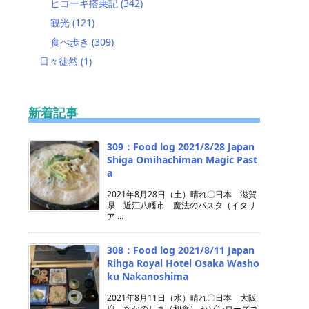
ヒコーキ搭乗記
(342)
観光
(121)
食べ歩き
(309)
日々徒然
(1)
新着記事
309：Food log 2021/8/28 Japan
Shiga Omihachiman Magic Past
a
2021年8月28日（土）晴れ〇日本 滋賀
県 近江八幡市 魔法のパスタ（イタリ
ア ...
308：Food log 2021/8/11 Japan
Rihga Royal Hotel Osaka Washo
ku Nakanoshima
2021年8月11日（水）晴れ〇日本 大阪
府 なかのしま（和食） セゾンローズゴ