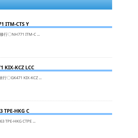
71 ITM-CTS Y
〇NH771 ITM-C ...
71 KIX-KCZ LCC
GK471 KIX-KCZ ...
63 TPE-HKG C
PE-HKG CTPE ...