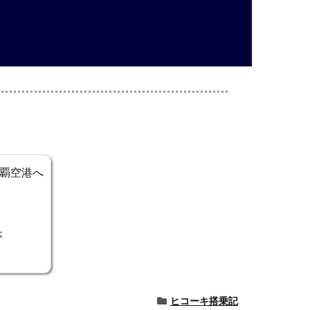
rで那覇空港へ
本
ヒコーキ搭乗記