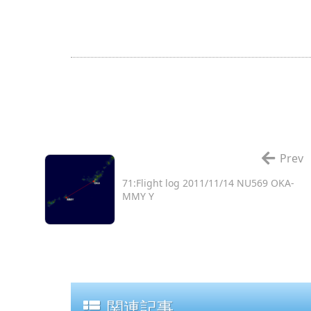
Prev
71:Flight log 2011/11/14 NU569 OKA-
MMY Y
関連記事