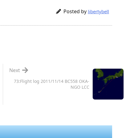
Posted by
libertybell
Next
73:Flight log 2011/11/14 BC558 OKA-
NGO LCC