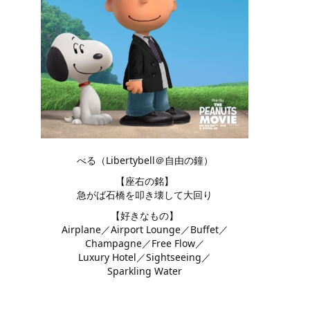
べる（Libertybell＠自由の鐘）
【座右の銘】
急がば石橋を叩き壊して大回り
【好きなもの】
Airplane／Airport Lounge／Buffet／
Champagne／Free Flow／
Luxury Hotel／Sightseeing／
Sparkling Water