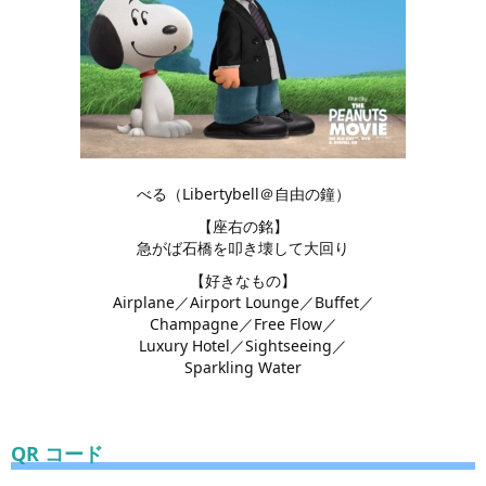
べる（Libertybell＠自由の鐘）
【座右の銘】
急がば石橋を叩き壊して大回り
【好きなもの】
Airplane／Airport Lounge／Buffet／
Champagne／Free Flow／
Luxury Hotel／Sightseeing／
Sparkling Water
QR コード