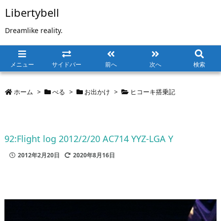
Libertybell
Dreamlike reality.
メニュー
サイドバー
前へ
次へ
検索
ホーム
>
べる
>
お出かけ
>
ヒコーキ搭乗記
92:Flight log 2012/2/20 AC714 YYZ-LGA Y
2012年2月20日
2020年8月16日