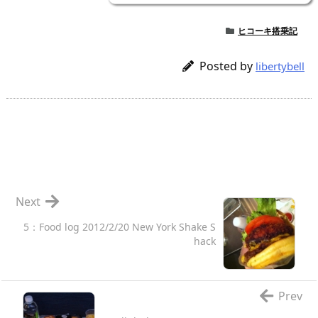
ヒコーキ搭乗記
Posted by
libertybell
Next
5：Food log 2012/2/20 New York Shake S
hack
Prev