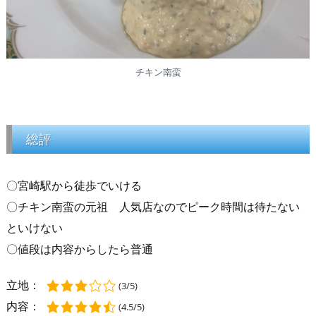
チキン南蛮
総評
〇宮崎駅から徒歩でいける
〇チキン南蛮の元祖 人気店なのでピーク時間は待たない
といけない
〇値段は内容からしたら普通
立地：
(3/5)
内容：
(4.5/5)