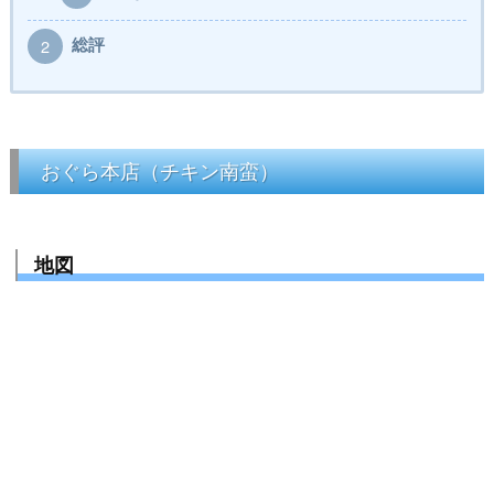
総評
2
おぐら本店（チキン南蛮）
地図