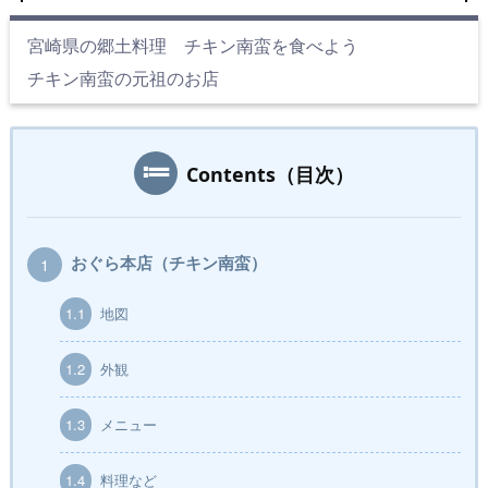
宮崎県の郷土料理 チキン南蛮を食べよう
チキン南蛮の元祖のお店
Contents（目次）
おぐら本店（チキン南蛮）
1
1.1
地図
1.2
外観
1.3
メニュー
1.4
料理など