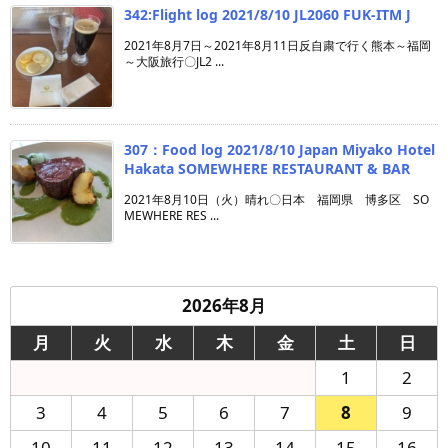
342:Flight log 2021/8/10 JL2060 FUK-ITM J
2021年8月7日～2021年8月11日反自粛で行く熊本～福岡
～大阪旅行〇JL2 ...
307：Food log 2021/8/10 Japan Miyako Hotel
Hakata SOMEWHERE RESTAURANT & BAR
2021年8月10日（火）晴れ〇日本 福岡県 博多区 SO
MEWHERE RES ...
2026年8月
月
火
水
木
金
土
日
1
2
3
4
5
6
7
8
9
10
11
12
13
14
15
16