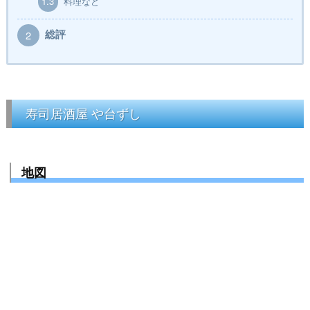
1.3
料理など
総評
2
寿司居酒屋 や台ずし
地図