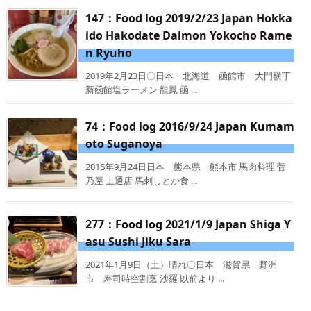
147：Food log 2019/2/23 Japan Hokka
ido Hakodate Daimon Yokocho Rame
n Ryuho
2019年2月23日〇日本 北海道 函館市 大門横丁
新函館塩ラーメン 龍鳳 函 ...
74：Food log 2016/9/24 Japan Kumam
oto Suganoya
2016年9月24日日本 熊本県 熊本市 馬肉料理 菅
乃屋 上通店 馬刺しとか食 ...
277：Food log 2021/1/9 Japan Shiga Y
asu Sushi Jiku Sara
2021年1月9日（土）晴れ〇日本 滋賀県 野洲
市 寿司時空割烹 沙羅 以前より ...