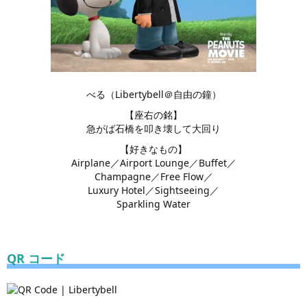
べる（Libertybell＠自由の鐘）
【座右の銘】
急がば石橋を叩き壊して大回り
【好きなもの】
Airplane／Airport Lounge／Buffet／
Champagne／Free Flow／
Luxury Hotel／Sightseeing／
Sparkling Water
QR コード