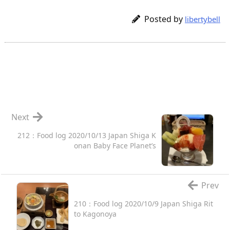
Posted by
libertybell
Next
212：Food log 2020/10/13 Japan Shiga K
onan Baby Face Planet’s
Prev
210：Food log 2020/10/9 Japan Shiga Rit
to Kagonoya