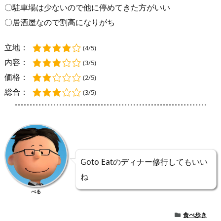
〇駐車場は少ないので他に停めてきた方がいい
〇居酒屋なので割高になりがち
立地：
(4/5)
内容：
(3/5)
価格：
(2/5)
総合：
(3/5)
Goto Eatのディナー修行してもいい
ね
べる
食べ歩き