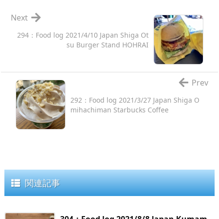
Next
294：Food log 2021/4/10 Japan Shiga Ot
su Burger Stand HOHRAI
Prev
292：Food log 2021/3/27 Japan Shiga O
mihachiman Starbucks Coffee
関連記事