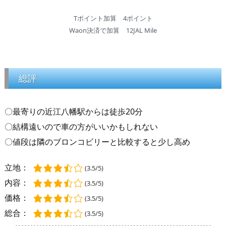
Tポイント加算 4ポイント
Waon決済で加算 12JAL Mile
総評
〇最寄りの近江八幡駅からは徒歩20分
〇結構遠いので車の方がいいかもしれない
〇値段は隣のブロンコビリーと比較すると少し高め
立地：
(3.5/5)
内容：
(3.5/5)
価格：
(3.5/5)
総合：
(3.5/5)