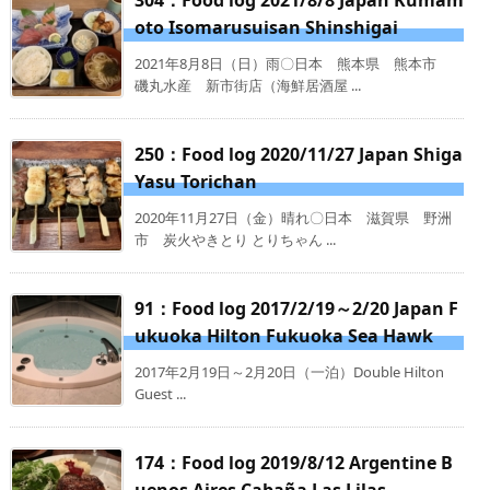
304：Food log 2021/8/8 Japan Kumam
oto Isomarusuisan Shinshigai
2021年8月8日（日）雨〇日本 熊本県 熊本市
磯丸水産 新市街店（海鮮居酒屋 ...
250：Food log 2020/11/27 Japan Shiga
Yasu Torichan
2020年11月27日（金）晴れ〇日本 滋賀県 野洲
市 炭火やきとり とりちゃん ...
91：Food log 2017/2/19～2/20 Japan F
ukuoka Hilton Fukuoka Sea Hawk
2017年2月19日～2月20日（一泊）Double Hilton
Guest ...
174：Food log 2019/8/12 Argentine B