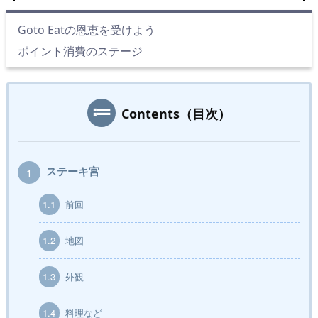
Goto Eatの恩恵を受けよう
ポイント消費のステージ
Contents（目次）
ステーキ宮
1
1.1
前回
1.2
地図
1.3
外観
1.4
料理など