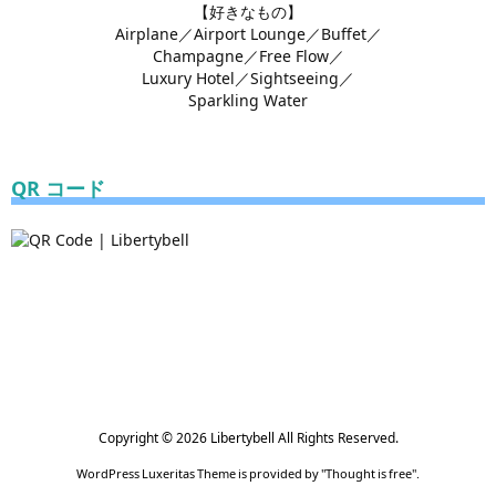
【好きなもの】
Airplane／Airport Lounge／Buffet／
Champagne／Free Flow／
Luxury Hotel／Sightseeing／
Sparkling Water
QR コード
Copyright ©
2026
Libertybell
All Rights Reserved.
WordPress Luxeritas Theme is provided by "
Thought is free
".