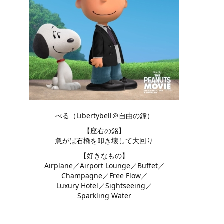
べる（Libertybell＠自由の鐘）
【座右の銘】
急がば石橋を叩き壊して大回り
【好きなもの】
Airplane／Airport Lounge／Buffet／
Champagne／Free Flow／
Luxury Hotel／Sightseeing／
Sparkling Water