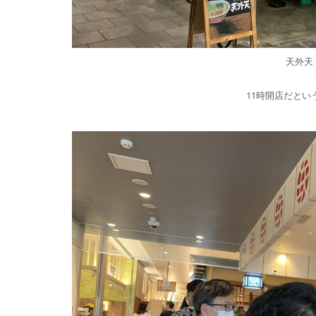
天外天
11時開店だとい