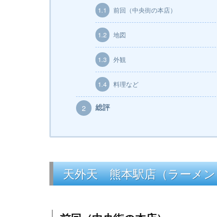
1.1
前回（中央街の本店）
1.2
地図
1.3
外観
1.4
料理など
総評
2
天外天 熊本駅店（ラーメン