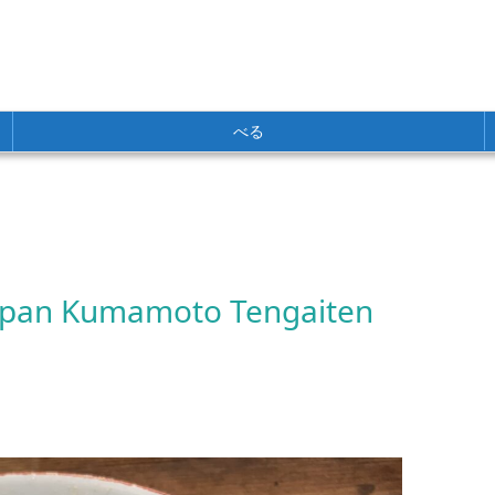
べる
apan Kumamoto Tengaiten