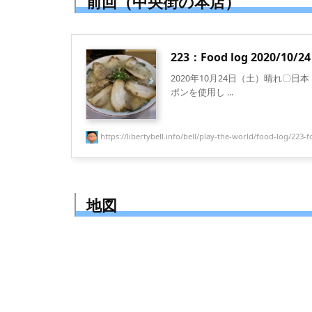
前回（中央街の本店）
223：Food log 2020/10/2
2020年10月24日（土）晴れ〇日本
ポンを使用し ...
https://libertybell.info/bell/play-the-world/food-log/223-fo
地図