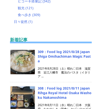
ヒコーキ搭乗記
(342)
観光
(121)
食べ歩き
(309)
日々徒然
(1)
新着記事
309：Food log 2021/8/28 Japan
Shiga Omihachiman Magic Past
a
2021年8月28日（土）晴れ〇日本 滋賀
県 近江八幡市 魔法のパスタ（イタリ
ア ...
308：Food log 2021/8/11 Japan
Rihga Royal Hotel Osaka Washo
ku Nakanoshima
2021年8月11日（水）晴れ〇日本 大阪
府 なかのしま（和食） セゾンローズゴ