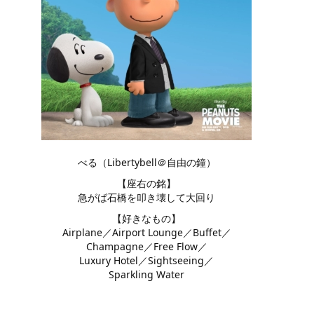
べる（Libertybell＠自由の鐘）
【座右の銘】
急がば石橋を叩き壊して大回り
【好きなもの】
Airplane／Airport Lounge／Buffet／
Champagne／Free Flow／
Luxury Hotel／Sightseeing／
Sparkling Water