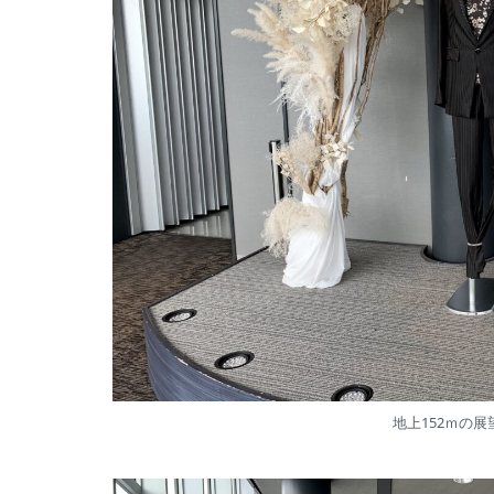
地上152ｍの