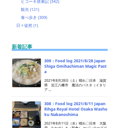
ヒコーキ搭乗記
(342)
観光
(121)
食べ歩き
(309)
日々徒然
(1)
新着記事
309：Food log 2021/8/28 Japan
Shiga Omihachiman Magic Past
a
2021年8月28日（土）晴れ〇日本 滋賀
県 近江八幡市 魔法のパスタ（イタリ
ア ...
308：Food log 2021/8/11 Japan
Rihga Royal Hotel Osaka Washo
ku Nakanoshima
2021年8月11日（水）晴れ〇日本 大阪
府 なかのしま（和食） セゾンローズゴ