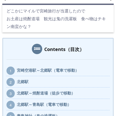
どこかにマイルで宮崎旅行が当選したので
お土産は焼酎道場 観光は鬼の洗濯板 食べ物はチキ
ン南蛮かな？
Contents（目次）
宮崎空港駅～北郷駅（電車で移動）
1
北郷駅
2
北郷駅～焼酎道場（徒歩で移動）
3
北郷駅～青島駅（電車で移動）
4
青島神社（鬼の洗濯板）