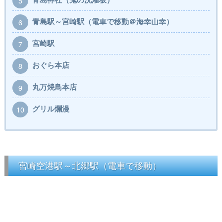
5
青島駅～宮崎駅（電車で移動＠海幸山幸）
6
宮崎駅
7
おぐら本店
8
丸万焼鳥本店
9
グリル爛漫
10
宮崎空港駅～北郷駅（電車で移動）