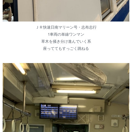
ＪＲ快速日南マリーン号・志布志行
1車両の単線ワンマン
草木を掻き分け進んでいく系
座っててもすっごく跳ねる